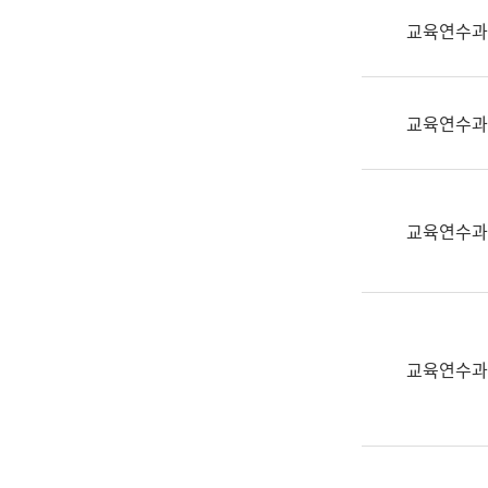
실
교육연수과
어
문
연
구
교육연수과
과
어
문
연
교육연수과
구
과
(사
전
팀)
교육연수과
언
어
정
보
과