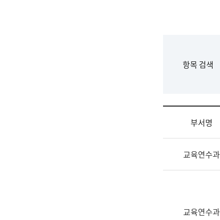
국
립
국
어
원
F
항목 검색
조
o
직
r
도
m
국
어
부서명
원
원
조
장
교육연수과
직
기
및
획
업
연
무
수
소
부
교육연수과
개
기