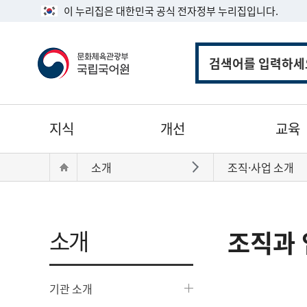
이 누리집은 대한민국 공식 전자정부 누리집입니다.
통
합
검
색
주
지식
개선
교육
메
뉴
현
Home
소개
조직·사업 소개
바로가기
재
위
치:
소개
조직과 
기관 소개