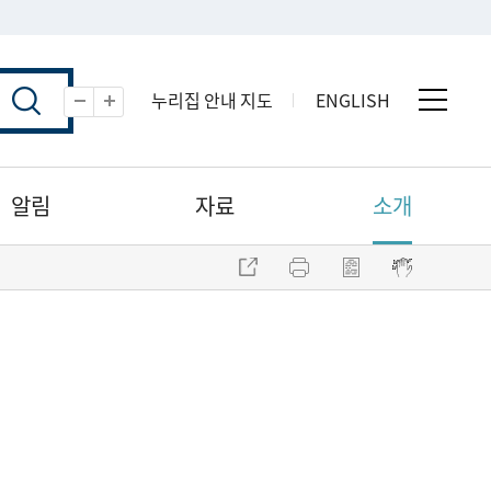
누리집 안내 지도
ENGLISH
전체 
축소
확대
알림
자료
소개
주소 복사
프린트
점자파일 내려받기
점자뷰어 보