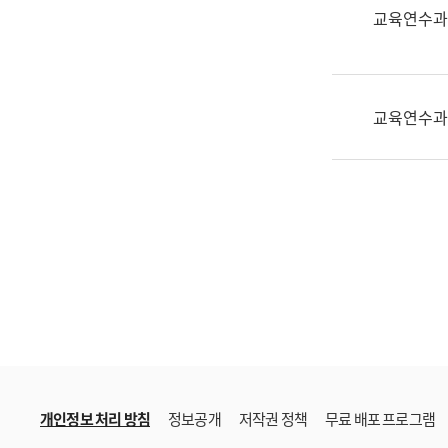
한
교육연수과
국
어
진
흥
교육연수과
과
수
어
점
자
진
흥
과
개인정보 처리 방침
정보공개
저작권 정책
무료 배포 프로그램