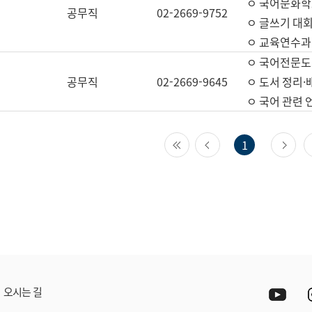
ㅇ 국어문화학
공무직
02-2669-9752
ㅇ 글쓰기 대회
ㅇ 교육연수과
ㅇ 국어전문도
공무직
02-2669-9645
ㅇ 도서 정리·
ㅇ 국어 관련
첫 페이지
이전 페이지
다
1
Yout
오시는 길