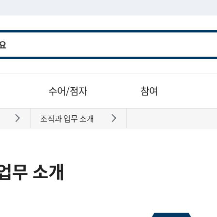
수어/점자
참여
조직과 업무 소개
바로가기
바로가기
업무 소개