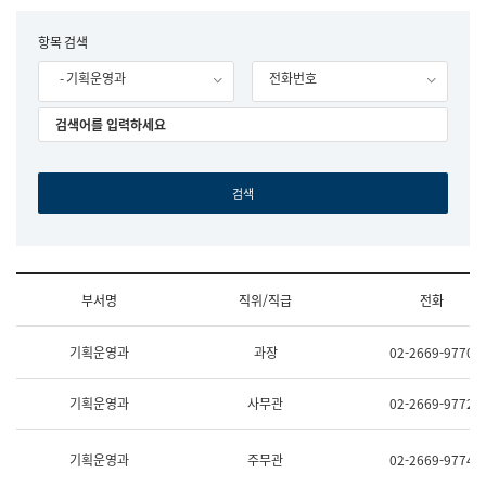
립
국
F
항목 검색
어
o
원
- 기획운영과
전화번호
r
조
m
직
도
국
어
원
원
장
기
획
연
수
부서명
직위/직급
전화
부
기
조
획
기획운영과
과장
02-2669-9770
직
운
및
영
업
과
기획운영과
사무관
02-2669-9772
무
공
소
공
개
언
기획운영과
주무관
02-2669-9774
(부
어
서
과