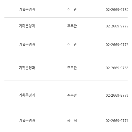
명,
교
직
기획운영과
주무관
02-2669-9780
육
위/
연
직
수
급,
과
기획운영과
주무관
02-2669-9779
전
어
화,
문
담
연
당
기획운영과
주무관
02-2669-9773
구
업
실
무)
어
문
연
기획운영과
주무관
02-2669-9768
구
과
어
문
연
구
기획운영과
주무관
02-2669-9778
과
(사
전
팀)
언
기획운영과
공무직
02-2669-9776
어
정