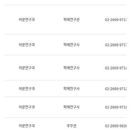
명,
교
직
육
위/
연
직
어문연구과
학예연구관
02-2669-9713
수
급,
과
전
어
화,
문
담
연
당
구
어문연구과
학예연구사
02-2669-9717
업
실
무)
어
문
연
어문연구과
학예연구사
02-2669-9714
구
과
어
문
어문연구과
학예연구사
02-2669-9712
연
구
과
(사
어문연구과
학예연구사
02-2669-9716
전
팀)
언
어
어문연구과
주무관
02-2669-9630
정