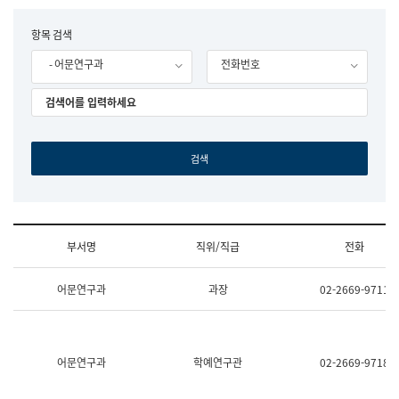
립
국
F
항목 검색
어
o
원
- 어문연구과
전화번호
r
조
m
직
도
국
어
원
원
장
기
획
연
수
부서명
직위/직급
전화
부
기
조
획
어문연구과
과장
02-2669-9711
직
운
및
영
업
과
무
공
소
공
어문연구과
학예연구관
02-2669-9718
개
언
(부
어
서
과