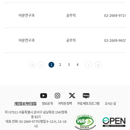
보
과
한
어문연구과
공무직
02-2669-9719
국
어
진
흥
과
어문연구과
공무직
02-2669-9635
수
어
점
자
진
첫 페이지
이전 페이지
다음 페이지
마지막 페이지
1
2
3
4
흥
과
Youtube
Instagram
Twitter
blog
개인정보 처리 방침
정보공개
저작권 정책
무료 배포 프로그램
오시는 길
바로 가기
문체부와 소속기관
우) 07511 서울특별시 강서구 금낭화로 154(방화
동 827)
대표 전화: 02-2669-9775(평일 9~12시, 13~18
시)