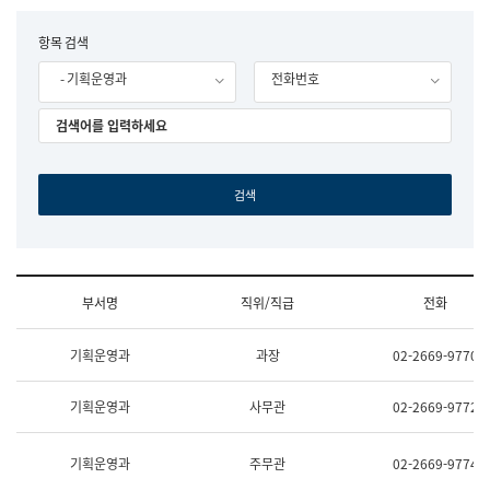
립
국
F
항목 검색
어
o
원
- 기획운영과
전화번호
r
조
m
직
도
국
어
원
원
장
기
획
연
수
부서명
직위/직급
전화
부
기
조
획
기획운영과
과장
02-2669-9770
직
운
및
영
업
과
기획운영과
사무관
02-2669-9772
무
공
소
공
개
언
기획운영과
주무관
02-2669-9774
(부
어
서
과