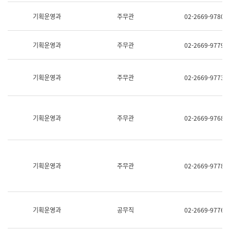
명,
교
직
기획운영과
주무관
02-2669-9780
육
위/
연
직
수
급,
과
기획운영과
주무관
02-2669-9779
전
어
화,
문
담
연
당
기획운영과
주무관
02-2669-9773
구
업
실
무)
어
문
연
기획운영과
주무관
02-2669-9768
구
과
어
문
연
구
기획운영과
주무관
02-2669-9778
과
(사
전
팀)
언
기획운영과
공무직
02-2669-9776
어
정