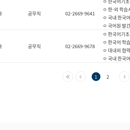
ㅇ 한국어기초
ㅇ 한-외 학습
과
공무직
02-2669-9641
ㅇ 국내 한국
ㅇ 국어원 발간
ㅇ 한국어기초
ㅇ 한국어 학
과
공무직
02-2669-9678
ㅇ 대내외 협력
ㅇ 국내 한국
첫 페이지
이전 페이지
1
2