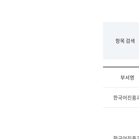
국
립
국
어
원
F
항목 검색
조
o
직
r
도
m
국
어
부서명
원
원
조
장
한국어진흥
직
기
및
획
업
연
무
수
소
부
개
기
한국어진흥