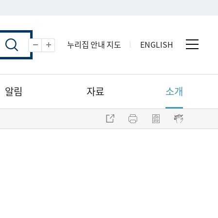
누리집 안내 지도
ENGLISH
전체 
축소
확대
알림
자료
소개
주소 복사
프린트
점자파일 내려받기
점자뷰어 보