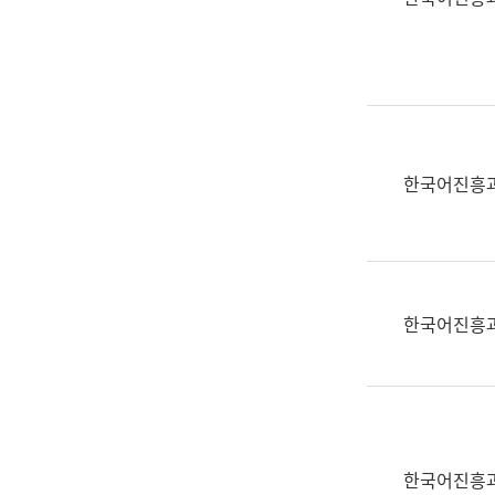
(부
획
서
운
명,
영
직
과
위/
공
직
공
급,
언
한국어진흥
전
어
화,
과
담
교
당
육
업
연
한국어진흥
무)
수
과
어
문
연
구
한국어진흥