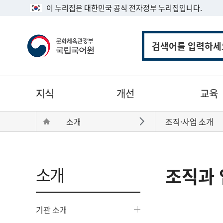
이 누리집은 대한민국 공식 전자정부 누리집입니다.
통
합
검
색
주
지식
개선
교육
메
뉴
현
Home
소개
조직·사업 소개
바로가기
재
위
치:
소개
조직과 
기관 소개