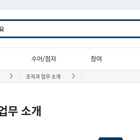
수어/점자
참여
조직과 업무 소개
바로가기
바로가기
업무 소개