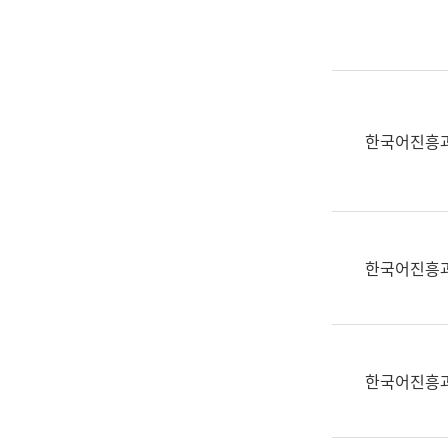
실
어
문
연
구
과
한국어진흥
어
문
연
구
과
한국어진흥
(사
전
팀)
언
어
한국어진흥
정
보
과