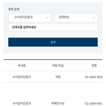
립
국
F
항목 검색
어
o
원
- 수어점자진흥과
전화번호
r
조
m
직
도
국
어
원
원
장
기
획
연
수
부서명
직위/직급
전화
부
기
조
획
수어점자진흥과
과장
02-2669-9690
직
운
및
영
업
과
무
공
소
공
개
언
(부
어
수어점자진흥과
학예연구관
02-2669-9691
서
과