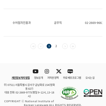
수어점자진흥과
공무직
02-2669-9661
첫 페이지
이전 페이지
다음 페이지
마지막 페이지
1
2
Youtube
Instagram
Twitter
blog
개인정보 처리 방침
정보공개
저작권 정책
무료 배포 프로그램
오시는 길
바로 가기
문체부와 소속기관
우) 07511 서울특별시 강서구 금낭화로 154(방화
동 827)
대표 전화: 02-2669-9775(평일 9~12시, 13~18
시)
COPYRIGHT ⓒ National Institute of
Korean Language ALL RIGHTS RESERVED.