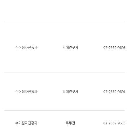
명,
교
직
육
위/
연
직
수
급,
과
전
어
화,
문
담
연
당
구
수어점자진흥과
학예연구사
02-2669-9698
업
실
무)
어
문
연
구
과
어
문
연
수어점자진흥과
학예연구사
02-2669-9696
구
과
(사
전
팀)
언
어
수어점자진흥과
주무관
02-2669-9613
정