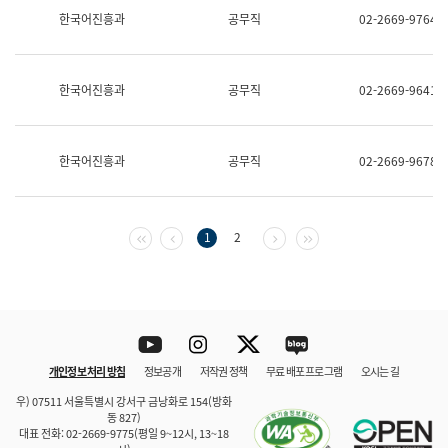
보
한국어진흥과
공무직
02-2669-9764
과
한
국
어
한국어진흥과
공무직
02-2669-9641
진
흥
과
수
한국어진흥과
공무직
02-2669-9678
어
점
자
진
흥
첫 페이지
이전 페이지
다음 페이지
마지막 페이지
1
2
과
Youtube
Instagram
Twitter
blog
개인정보 처리 방침
정보공개
저작권 정책
무료 배포 프로그램
오시는 길
바로 가기
문체부와 소속기관
우) 07511 서울특별시 강서구 금낭화로 154(방화
동 827)
대표 전화: 02-2669-9775(평일 9~12시, 13~18