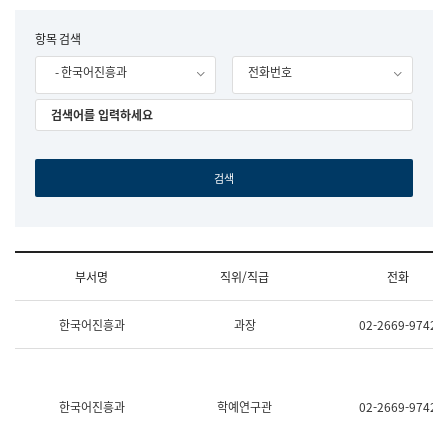
립
국
F
항목 검색
어
o
원
- 한국어진흥과
전화번호
r
조
m
직
도
국
어
원
원
장
기
획
연
수
부서명
직위/직급
전화
부
기
조
획
한국어진흥과
과장
02-2669-9742
직
운
및
영
업
과
무
공
소
공
한국어진흥과
학예연구관
02-2669-9742
개
언
(부
어
서
과