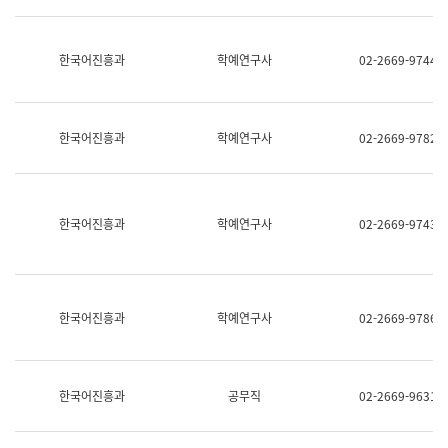
명,
교
직
육
위/
연
한국어진흥과
학예연구사
02-2669-9744
직
수
급,
과
전
어
화,
문
담
연
한국어진흥과
학예연구사
02-2669-9782
당
구
업
실
무)
어
문
연
한국어진흥과
학예연구사
02-2669-9743
구
과
어
문
연
한국어진흥과
학예연구사
02-2669-9786
구
과
(사
전
팀)
한국어진흥과
공무직
02-2669-9631
언
어
정