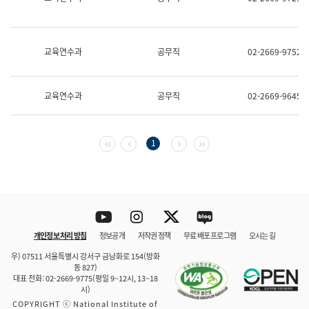
보
과
한
국
교육연수과
공무직
02-2669-9752
어
진
흥
과
교육연수과
공무직
02-2669-9645
수
어
점
자
첫 페이지
이전 페이지
다음 페이지
마지막 페이지
1
진
흥
과
Youtube
Instagram
Twitter
blog
개인정보 처리 방침
정보공개
저작권 정책
무료 배포 프로그램
오시는 길
바로 가기
문체부와 소속기관
우) 07511 서울특별시 강서구 금낭화로 154(방화
동 827)
대표 전화: 02-2669-9775(평일 9~12시, 13~18
시)
COPYRIGHT ⓒ National Institute of