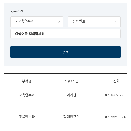
립
국
F
항목 검색
어
o
원
- 교육연수과
전화번호
r
조
m
직
도
국
어
원
원
장
기
획
연
수
부서명
직위/직급
전화
부
기
조
획
교육연수과
서기관
02-2669-9731
직
운
및
영
업
과
무
공
소
공
교육연수과
학예연구관
02-2669-9740
개
언
(부
어
서
과