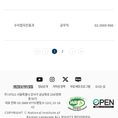
수어점자진흥과
공무직
02-2669-9661
첫 페이지
이전 페이지
다음 페이지
마지막 페이지
1
2
Youtube
Instagram
Twitter
blog
개인정보 처리 방침
정보공개
저작권 정책
무료 배포 프로그램
오시는 길
바로 가기
문체부와 소속기관
우) 07511 서울특별시 강서구 금낭화로 154(방화
동 827)
대표 전화: 02-2669-9775(평일 9~12시, 13~18
시)
COPYRIGHT ⓒ National Institute of
Korean Language ALL RIGHTS RESERVED.