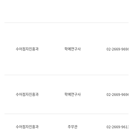
명,
교
직
육
위/
연
직
수
급,
과
전
어
화,
문
담
연
당
구
수어점자진흥과
학예연구사
02-2669-9698
업
실
무)
어
문
연
구
과
어
문
연
수어점자진흥과
학예연구사
02-2669-9696
구
과
(사
전
팀)
언
어
수어점자진흥과
주무관
02-2669-9613
정