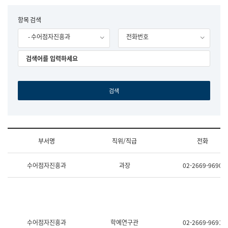
립
국
F
항목 검색
어
o
원
- 수어점자진흥과
전화번호
r
조
m
직
도
국
어
원
원
장
기
획
연
수
부서명
직위/직급
전화
부
기
조
획
수어점자진흥과
과장
02-2669-9690
직
운
및
영
업
과
무
공
소
공
개
언
(부
어
수어점자진흥과
학예연구관
02-2669-9691
서
과