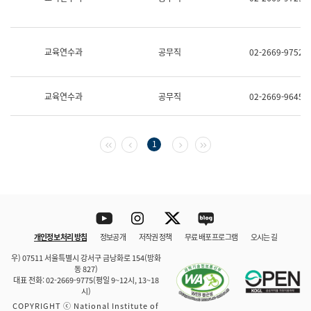
보
과
한
국
교육연수과
공무직
02-2669-9752
어
진
흥
과
교육연수과
공무직
02-2669-9645
수
어
점
자
첫 페이지
이전 페이지
다음 페이지
마지막 페이지
1
진
흥
과
Youtube
Instagram
Twitter
blog
개인정보 처리 방침
정보공개
저작권 정책
무료 배포 프로그램
오시는 길
바로 가기
문체부와 소속기관
우) 07511 서울특별시 강서구 금낭화로 154(방화
동 827)
대표 전화: 02-2669-9775(평일 9~12시, 13~18
시)
COPYRIGHT ⓒ National Institute of