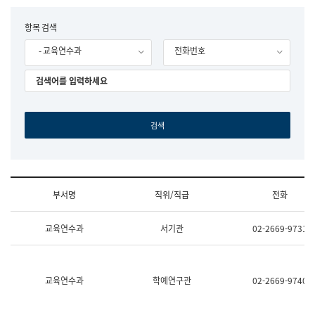
립
국
F
항목 검색
어
o
원
- 교육연수과
전화번호
r
조
m
직
도
국
어
원
원
장
기
획
연
수
부서명
직위/직급
전화
부
기
조
획
교육연수과
서기관
02-2669-9731
직
운
및
영
업
과
무
공
소
공
교육연수과
학예연구관
02-2669-9740
개
언
(부
어
서
과