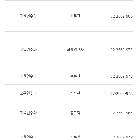
명,
교
직
육
위/
연
교육연수과
사무관
02-2669-9684
직
수
급,
과
전
어
화,
문
담
연
당
구
교육연수과
학예연구사
02-2669-9735
업
실
무)
어
문
연
구
교육연수과
주무관
02-2669-9736
과
어
문
교육연수과
주무관
02-2669-9758
연
구
과
(사
교육연수과
공무직
02-2669-9662
전
팀)
언
어
정
교육연수과
공무직
02-2669-9729