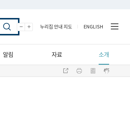
누리집 안내 지도
ENGLISH
전체 
축소
확대
알림
자료
소개
주소 복사
프린트
점자파일 내려받기
점자뷰어 보