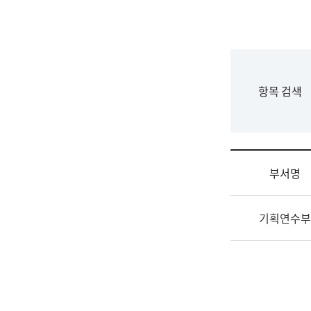
국
립
국
어
원
F
항목 검색
조
o
직
r
도
m
국
어
부서명
원
원
조
장
기획연수부
직
기
및
획
업
연
무
수
소
부
개
기