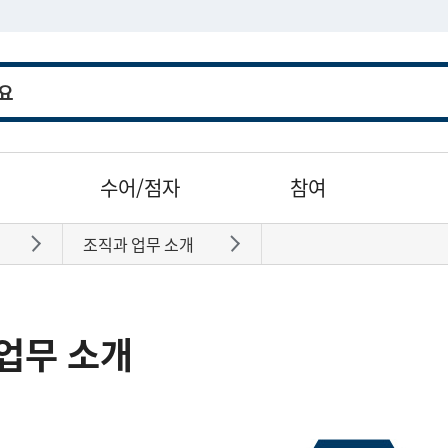
수어/점자
참여
조직과 업무 소개
바로가기
바로가기
업무 소개