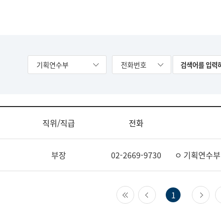
기획연수부
전화번호
직위/직급
전화
부장
02-2669-9730
ㅇ 기획연수부
첫 페이지
이전 페이지
다
1