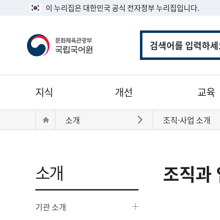
이 누리집은 대한민국 공식 전자정부 누리집입니다.
통
합
검
색
주
지식
개선
교육
메
뉴
현
Home
소개
조직·사업 소개
바로가기
재
위
치:
소개
조직과 
기관 소개