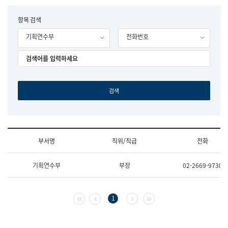
립
국
F
항목 검색
어
o
원
기획연수부
전화번호
r
조
m
직
도
국
어
원
원
장
기
획
연
수
부서명
직위/직급
전화
부
기
조
획
기획연수부
부장
02-2669-9730
직
운
및
영
업
과
무
공
첫 페이지
이전 페이지
다음 페이지
마지막 페이지
1
소
공
개
언
(부
어
서
과