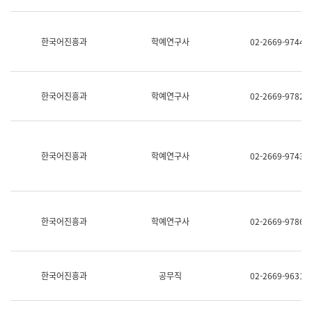
명,
교
직
육
위/
연
한국어진흥과
학예연구사
02-2669-9744
직
수
급,
과
전
어
화,
문
담
연
한국어진흥과
학예연구사
02-2669-9782
당
구
업
실
무)
어
문
연
한국어진흥과
학예연구사
02-2669-9743
구
과
어
문
연
한국어진흥과
학예연구사
02-2669-9786
구
과
(사
전
팀)
한국어진흥과
공무직
02-2669-9631
언
어
정