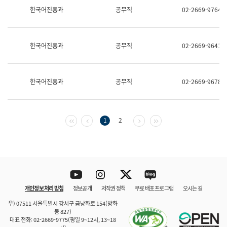
보
한국어진흥과
공무직
02-2669-9764
과
한
국
어
한국어진흥과
공무직
02-2669-9641
진
흥
과
수
한국어진흥과
공무직
02-2669-9678
어
점
자
진
흥
첫 페이지
이전 페이지
다음 페이지
마지막 페이지
1
2
과
Youtube
Instagram
Twitter
blog
개인정보 처리 방침
정보공개
저작권 정책
무료 배포 프로그램
오시는 길
바로 가기
문체부와 소속기관
우) 07511 서울특별시 강서구 금낭화로 154(방화
동 827)
대표 전화: 02-2669-9775(평일 9~12시, 13~18