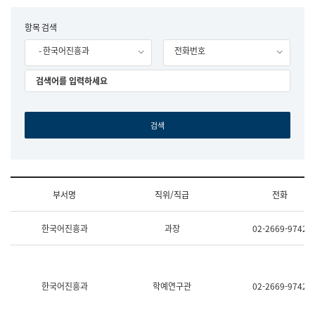
립
국
F
항목 검색
어
o
원
- 한국어진흥과
전화번호
r
조
m
직
도
국
어
원
원
장
기
획
연
수
부서명
직위/직급
전화
부
기
조
획
한국어진흥과
과장
02-2669-9742
직
운
및
영
업
과
무
공
소
공
한국어진흥과
학예연구관
02-2669-9742
개
언
(부
어
서
과