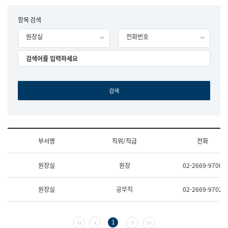
립
국
F
항목 검색
어
o
원
원장실
전화번호
r
조
m
직
도
국
어
원
원
장
기
획
연
수
부서명
직위/직급
전화
부
기
조
획
원장실
원장
02-2669-9700
직
운
및
영
업
과
원장실
공무직
02-2669-9702
무
공
소
공
개
언
(부
어
첫 페이지
이전 페이지
다음 페이지
마지막 페이지
1
서
과