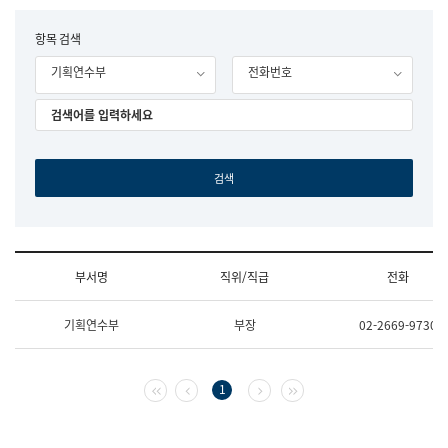
립
국
F
항목 검색
어
o
원
기획연수부
전화번호
r
조
m
직
도
국
어
원
원
장
기
획
연
수
부서명
직위/직급
전화
부
기
조
획
기획연수부
부장
02-2669-9730
직
운
및
영
업
과
무
공
첫 페이지
이전 페이지
다음 페이지
마지막 페이지
1
소
공
개
언
(부
어
서
과