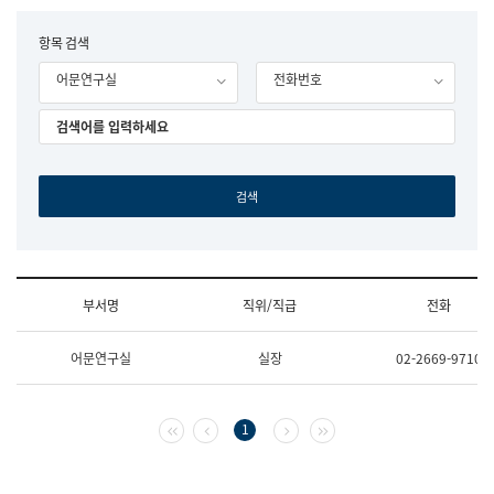
립
국
F
항목 검색
어
o
원
어문연구실
전화번호
r
조
m
직
도
국
어
원
원
장
기
획
연
수
부서명
직위/직급
전화
부
기
조
획
어문연구실
실장
02-2669-9710
직
운
및
영
업
과
무
공
첫 페이지
이전 페이지
다음 페이지
마지막 페이지
1
소
공
개
언
(부
어
서
과