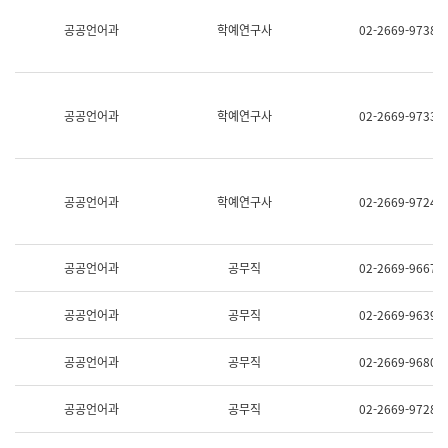
명,
교
공공언어과
학예연구사
02-2669-9738
직
육
위/
연
직
수
급,
과
전
어
공공언어과
학예연구사
02-2669-9733
화,
문
담
연
당
구
업
실
무)
어
공공언어과
학예연구사
02-2669-9724
문
연
구
과
공공언어과
공무직
02-2669-9667
어
문
연
공공언어과
공무직
02-2669-9639
구
과
(사
공공언어과
공무직
02-2669-9680
전
팀)
언
공공언어과
공무직
02-2669-9728
어
정