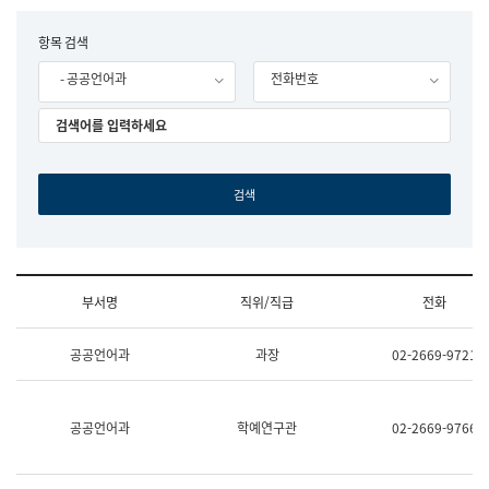
립
국
F
항목 검색
어
o
원
- 공공언어과
전화번호
r
조
m
직
도
국
어
원
원
장
기
획
연
수
부서명
직위/직급
전화
부
기
조
획
공공언어과
과장
02-2669-9721
직
운
및
영
업
과
무
공
공공언어과
학예연구관
02-2669-9766
소
공
개
언
(부
어
서
과