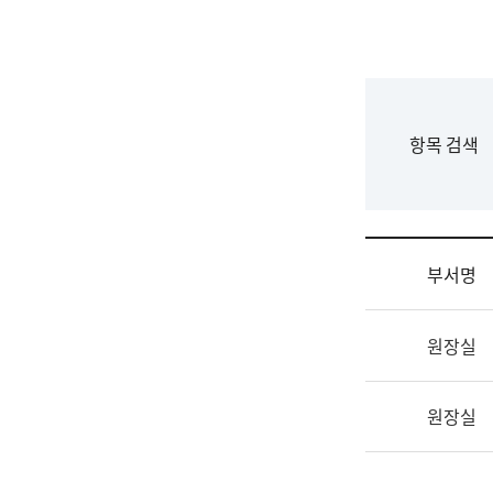
국
립
국
어
원
F
항목 검색
조
o
직
r
도
m
국
어
부서명
원
원
조
장
원장실
직
기
및
획
업
연
원장실
무
수
소
부
개
기