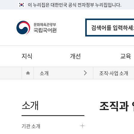
이 누리집은 대한민국 공식 전자정부 누리집입니다.
통
합
검
색
주
지식
개선
교육
메
뉴
현
Home
소개
조직·사업 소개
바로가기
재
위
치:
소개
조직과 
기관 소개