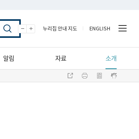
누리집 안내 지도
ENGLISH
전체 
축소
확대
알림
자료
소개
주소 복사
프린트
점자파일 내려받기
점자뷰어 보