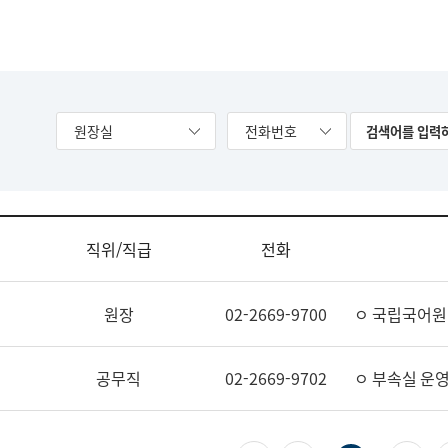
원장실
전화번호
직위/직급
전화
원장
02-2669-9700
ㅇ 국립국어원
공무직
02-2669-9702
ㅇ 부속실 운