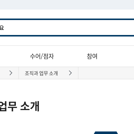
수어/점자
참여
조직과 업무 소개
바로가기
바로가기
업무 소개