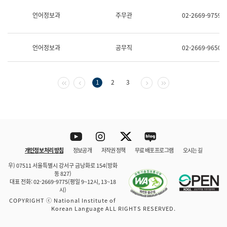
보
과
언어정보과
주무관
02-2669-9759
한
국
어
언어정보과
공무직
02-2669-9650
진
흥
과
수
첫 페이지
이전 페이지
다음 페이지
마지막 페이지
1
2
3
어
점
자
진
흥
과
Youtube
Instagram
Twitter
blog
개인정보 처리 방침
정보공개
저작권 정책
무료 배포 프로그램
오시는 길
바로 가기
문체부와 소속기관
우) 07511 서울특별시 강서구 금낭화로 154(방화
동 827)
대표 전화: 02-2669-9775(평일 9~12시, 13~18
시)
COPYRIGHT ⓒ National Institute of
Korean Language ALL RIGHTS RESERVED.