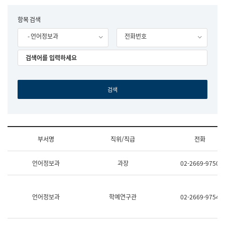
립
국
F
항목 검색
어
o
원
- 언어정보과
전화번호
r
조
m
직
도
국
어
원
원
장
기
획
연
수
부서명
직위/직급
전화
부
기
조
획
언어정보과
과장
02-2669-9750
직
운
및
영
업
과
무
공
언어정보과
학예연구관
02-2669-9754
소
공
개
언
(부
어
서
과