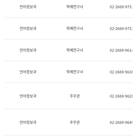
명,
교
언어정보과
학예연구사
02-2669-9751
직
육
위/
연
직
수
급,
과
언어정보과
학예연구사
02-2669-9753
전
어
화,
문
담
연
당
구
언어정보과
학예연구사
02-2669-9614
업
실
무)
어
문
연
언어정보과
학예연구사
02-2669-9638
구
과
어
문
연
언어정보과
주무관
02-2669-9628
구
과
(사
전
팀)
언어정보과
주무관
02-2669-9649
언
어
정