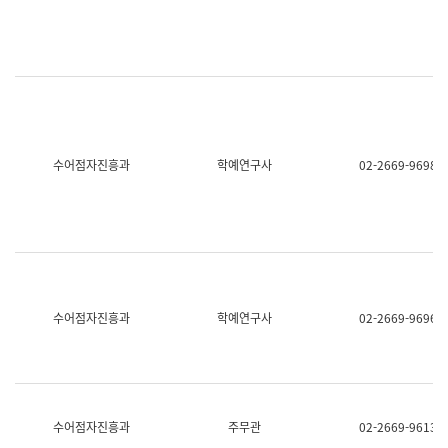
명,
교
직
육
위/
연
직
수
급,
과
전
어
화,
문
담
연
당
구
수어점자진흥과
학예연구사
02-2669-9698
업
실
무)
어
문
연
구
과
어
문
연
수어점자진흥과
학예연구사
02-2669-9696
구
과
(사
전
팀)
언
어
수어점자진흥과
주무관
02-2669-9613
정