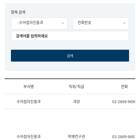
립
국
F
항목 검색
어
o
원
- 수어점자진흥과
전화번호
r
조
m
직
도
국
어
원
원
장
기
획
연
수
부서명
직위/직급
전화
부
기
조
획
수어점자진흥과
과장
02-2669-9690
직
운
및
영
업
과
무
공
소
공
개
언
(부
어
수어점자진흥과
학예연구관
02-2669-9691
서
과