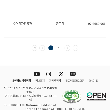
수어점자진흥과
공무직
02-2669-9661
첫 페이지
이전 페이지
다음 페이지
마지막 페이지
1
2
Youtube
Instagram
Twitter
blog
개인정보 처리 방침
정보공개
저작권 정책
무료 배포 프로그램
오시는 길
바로 가기
문체부와 소속기관
우) 07511 서울특별시 강서구 금낭화로 154(방화
동 827)
대표 전화: 02-2669-9775(평일 9~12시, 13~18
시)
COPYRIGHT ⓒ National Institute of
Korean Language ALL RIGHTS RESERVED.