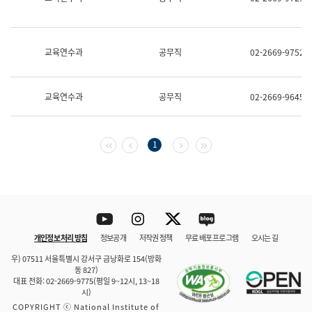
보
과
한
국
교육연수과
공무직
02-2669-9752
어
진
흥
과
교육연수과
공무직
02-2669-9645
수
어
점
자
첫 페이지
이전 페이지
다음 페이지
마지막 페이지
1
진
흥
과
Youtube
Instagram
Twitter
blog
개인정보 처리 방침
정보공개
저작권 정책
무료 배포 프로그램
오시는 길
바로 가기
문체부와 소속기관
우) 07511 서울특별시 강서구 금낭화로 154(방화
동 827)
대표 전화: 02-2669-9775(평일 9~12시, 13~18
시)
COPYRIGHT ⓒ National Institute of