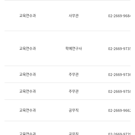
명,
교
직
육
위/
연
교육연수과
사무관
02-2669-9684
직
수
급,
과
전
어
화,
문
담
연
당
구
교육연수과
학예연구사
02-2669-9735
업
실
무)
어
문
연
구
교육연수과
주무관
02-2669-9736
과
어
문
교육연수과
주무관
02-2669-9758
연
구
과
(사
교육연수과
공무직
02-2669-9662
전
팀)
언
어
정
교육연수과
공무직
02-2669-9729