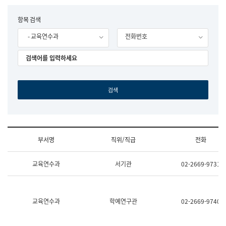
립
국
F
항목 검색
어
o
원
- 교육연수과
전화번호
r
조
m
직
도
국
어
원
원
장
기
획
연
수
부서명
직위/직급
전화
부
기
조
획
교육연수과
서기관
02-2669-9731
직
운
및
영
업
과
무
공
소
공
교육연수과
학예연구관
02-2669-9740
개
언
(부
어
서
과