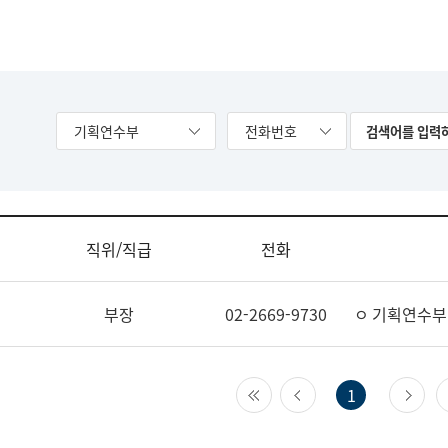
기획연수부
전화번호
직위/직급
전화
부장
02-2669-9730
ㅇ 기획연수부
첫 페이지
이전 페이지
다
1