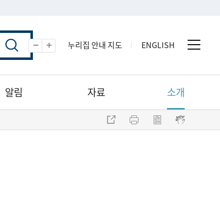
누리집 안내 지도
ENGLISH
전체 
축소
확대
알림
자료
소개
주소 복사
프린트
점자파일 내려받기
점자뷰어 보