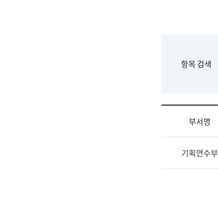
국
립
국
어
원
F
항목 검색
조
o
직
r
도
m
국
어
부서명
원
원
조
장
기획연수부
직
기
및
획
업
연
무
수
소
부
개
기