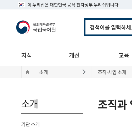
이 누리집은 대한민국 공식 전자정부 누리집입니다.
통
합
검
색
주
지식
개선
교육
메
뉴
현
Home
소개
조직·사업 소개
바로가기
재
위
치:
소개
조직과 
기관 소개