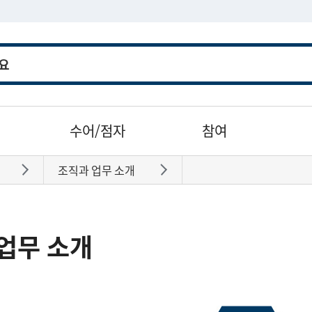
수어/점자
참여
조직과 업무 소개
바로가기
바로가기
업무 소개