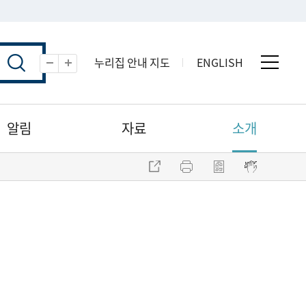
누리집 안내 지도
ENGLISH
전체 
축소
확대
알림
자료
소개
주소 복사
프린트
점자파일 내려받기
점자뷰어 보