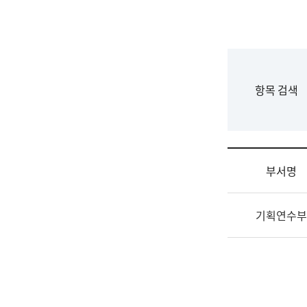
국
립
국
어
원
F
항목 검색
조
o
직
r
도
m
국
어
부서명
원
원
조
장
기획연수부
직
기
및
획
업
연
무
수
소
부
개
기