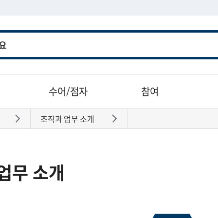
수어/점자
참여
조직과 업무 소개
바로가기
바로가기
업무 소개