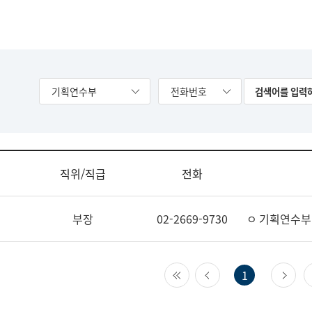
기획연수부
전화번호
직위/직급
전화
부장
02-2669-9730
ㅇ 기획연수부
첫 페이지
이전 페이지
다
1