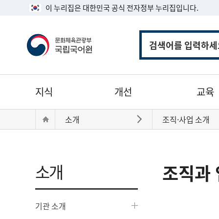
이 누리집은 대한민국 공식 전자정부 누리집입니다.
통
합
검
색
주
지식
개선
교육
메
뉴
현
Home
소개
조직·사업 소개
바로가기
재
위
치:
소개
조직과 
기관 소개