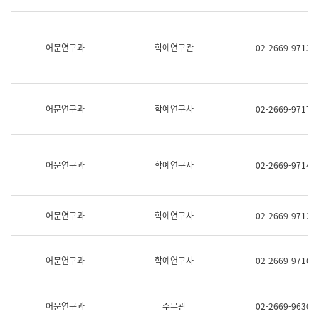
명,
교
직
육
위/
연
직
어문연구과
학예연구관
02-2669-9713
수
급,
과
전
어
화,
문
담
연
당
구
어문연구과
학예연구사
02-2669-9717
업
실
무)
어
문
연
어문연구과
학예연구사
02-2669-9714
구
과
어
문
어문연구과
학예연구사
02-2669-9712
연
구
과
(사
어문연구과
학예연구사
02-2669-9716
전
팀)
언
어
어문연구과
주무관
02-2669-9630
정