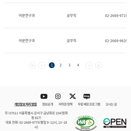
보
과
한
어문연구과
공무직
02-2669-9719
국
어
진
흥
과
어문연구과
공무직
02-2669-9635
수
어
점
자
진
첫 페이지
이전 페이지
다음 페이지
마지막 페이지
1
2
3
4
흥
과
Youtube
Instagram
Twitter
blog
개인정보 처리 방침
정보공개
저작권 정책
무료 배포 프로그램
오시는 길
바로 가기
문체부와 소속기관
우) 07511 서울특별시 강서구 금낭화로 154(방화
동 827)
대표 전화: 02-2669-9775(평일 9~12시, 13~18
시)