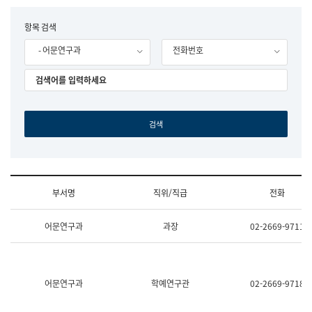
립
국
F
항목 검색
어
o
원
- 어문연구과
전화번호
r
조
m
직
도
국
어
원
원
장
기
획
연
수
부서명
직위/직급
전화
부
기
조
획
어문연구과
과장
02-2669-9711
직
운
및
영
업
과
무
공
소
공
어문연구과
학예연구관
02-2669-9718
개
언
(부
어
서
과