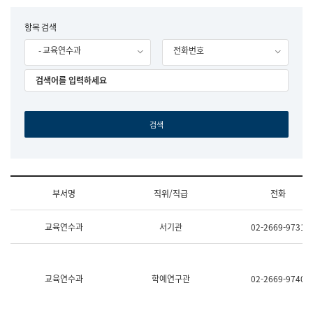
립
국
F
항목 검색
어
o
원
- 교육연수과
전화번호
r
조
m
직
도
국
어
원
원
장
기
획
연
수
부서명
직위/직급
전화
부
기
조
획
교육연수과
서기관
02-2669-9731
직
운
및
영
업
과
무
공
소
공
교육연수과
학예연구관
02-2669-9740
개
언
(부
어
서
과