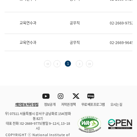
보
과
한
국
교육연수과
공무직
02-2669-9752
어
진
흥
과
교육연수과
공무직
02-2669-9645
수
어
점
자
첫 페이지
이전 페이지
다음 페이지
마지막 페이지
1
진
흥
과
Youtube
Instagram
Twitter
blog
개인정보 처리 방침
정보공개
저작권 정책
무료 배포 프로그램
오시는 길
바로 가기
문체부와 소속기관
우) 07511 서울특별시 강서구 금낭화로 154(방화
동 827)
대표 전화: 02-2669-9775(평일 9~12시, 13~18
시)
COPYRIGHT ⓒ National Institute of