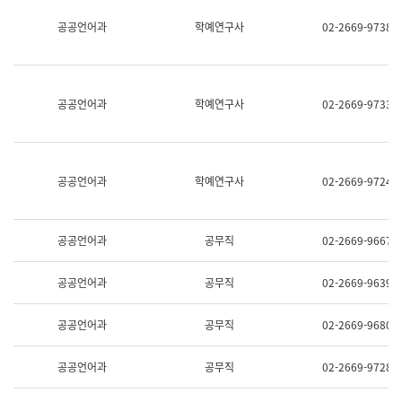
명,
교
공공언어과
학예연구사
02-2669-9738
직
육
위/
연
직
수
급,
과
전
어
공공언어과
학예연구사
02-2669-9733
화,
문
담
연
당
구
업
실
무)
어
공공언어과
학예연구사
02-2669-9724
문
연
구
과
공공언어과
공무직
02-2669-9667
어
문
연
공공언어과
공무직
02-2669-9639
구
과
(사
공공언어과
공무직
02-2669-9680
전
팀)
언
공공언어과
공무직
02-2669-9728
어
정