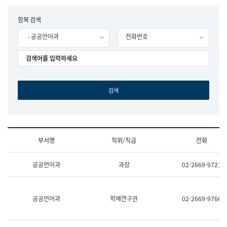
립
국
F
항목 검색
어
o
원
- 공공언어과
전화번호
r
조
m
직
도
국
어
원
원
장
기
획
연
수
부서명
직위/직급
전화
부
기
조
획
공공언어과
과장
02-2669-9721
직
운
및
영
업
과
무
공
공공언어과
학예연구관
02-2669-9766
소
공
개
언
(부
어
서
과