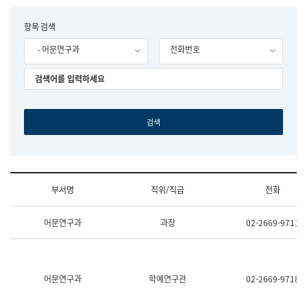
립
국
F
항목 검색
어
o
원
- 어문연구과
전화번호
r
조
m
직
도
국
어
원
원
장
기
획
연
수
부서명
직위/직급
전화
부
기
조
획
어문연구과
과장
02-2669-9711
직
운
및
영
업
과
무
공
소
공
어문연구과
학예연구관
02-2669-9718
개
언
(부
어
서
과