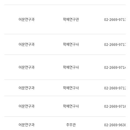
명,
교
직
육
위/
연
직
어문연구과
학예연구관
02-2669-9713
수
급,
과
전
어
화,
문
담
연
당
구
어문연구과
학예연구사
02-2669-9717
업
실
무)
어
문
연
어문연구과
학예연구사
02-2669-9714
구
과
어
문
어문연구과
학예연구사
02-2669-9712
연
구
과
(사
어문연구과
학예연구사
02-2669-9716
전
팀)
언
어
어문연구과
주무관
02-2669-9630
정