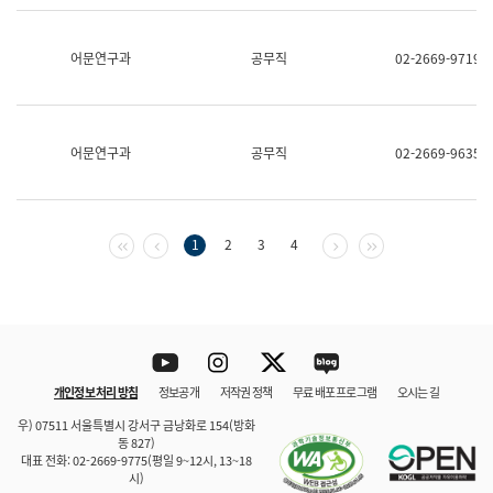
보
과
한
어문연구과
공무직
02-2669-9719
국
어
진
흥
과
어문연구과
공무직
02-2669-9635
수
어
점
자
진
첫 페이지
이전 페이지
다음 페이지
마지막 페이지
1
2
3
4
흥
과
Youtube
Instagram
Twitter
blog
개인정보 처리 방침
정보공개
저작권 정책
무료 배포 프로그램
오시는 길
바로 가기
문체부와 소속기관
우) 07511 서울특별시 강서구 금낭화로 154(방화
동 827)
대표 전화: 02-2669-9775(평일 9~12시, 13~18
시)