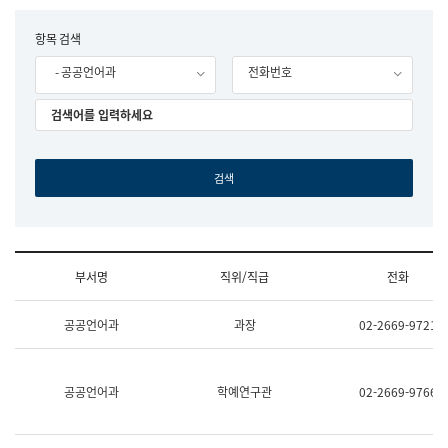
립
국
F
항목 검색
어
o
원
- 공공언어과
전화번호
r
조
m
직
도
국
어
원
원
장
기
획
연
수
부서명
직위/직급
전화
부
기
조
획
공공언어과
과장
02-2669-9721
직
운
및
영
업
과
무
공
공공언어과
학예연구관
02-2669-9766
소
공
개
언
(부
어
서
과