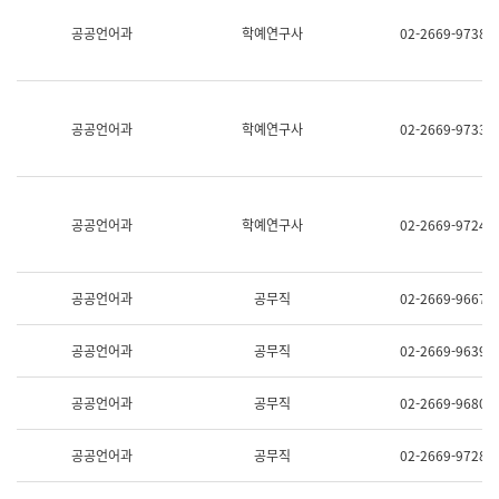
명,
교
공공언어과
학예연구사
02-2669-9738
직
육
위/
연
직
수
급,
과
전
어
공공언어과
학예연구사
02-2669-9733
화,
문
담
연
당
구
업
실
무)
어
공공언어과
학예연구사
02-2669-9724
문
연
구
과
공공언어과
공무직
02-2669-9667
어
문
연
공공언어과
공무직
02-2669-9639
구
과
(사
공공언어과
공무직
02-2669-9680
전
팀)
언
공공언어과
공무직
02-2669-9728
어
정