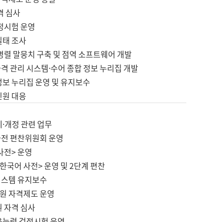
격 심사
검정시험 운영
실태 조사
병렬 말뭉치 구축 및 점역 소프트웨어 개발
격 관리 시스템·수어 종합 정보 누리집 개발
정보 누리집 운영 및 유지보수
민원 대응
제·개정 관련 업무
사전 편찬위원회 운영
사전> 운영
한국어 사전> 운영 및 2단계 편찬
시스템 유지보수
원 자격제도 운영
원 자격 심사
육능력 검정시험 운영