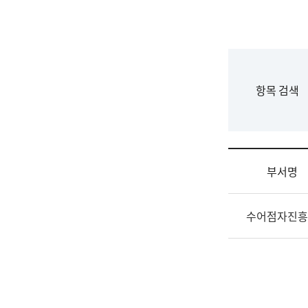
국
립
국
어
원
F
항목 검색
조
o
직
r
도
m
국
어
부서명
원
원
조
장
수어점자진흥
직
기
및
획
업
연
무
수
소
부
개
기