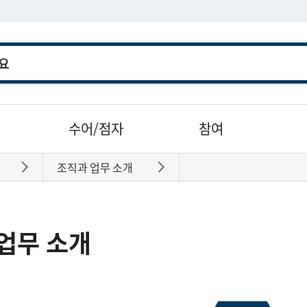
수어/점자
참여
조직과 업무 소개
바로가기
바로가기
업무 소개