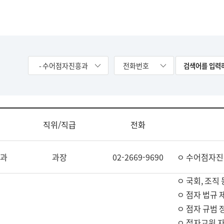
- 수어점자진흥과
전화번호
직위/직급
전화
과
과장
02-2669-9690
ㅇ 수어점자진
ㅇ 국회, 조직 
ㅇ 점자 법규 
ㅇ 점자 규범 
ㅇ 점자교원 