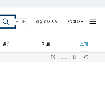
누리집 안내 지도
ENGLISH
전체 
축소
확대
알림
자료
소개
주소 복사
프린트
점자파일 내려받기
점자뷰어 보