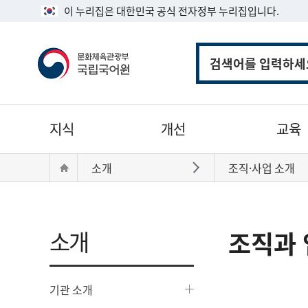
이 누리집은 대한민국 공식 전자정부 누리집입니다.
통
합
검
색
주
지식
개선
교육
메
뉴
현
Home
소개
조직·사업 소개
바로가기
재
위
치:
소개
조직과 
기관 소개