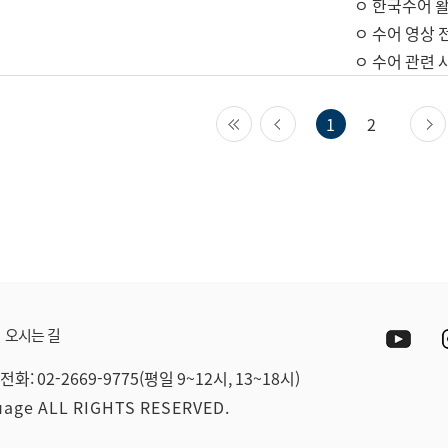
ㅇ 한국수어 활
ㅇ 수어 영상 
ㅇ 수어 관련 
첫 페이지
이전 페이지
1
2
Yout
오시는 길
전화: 02-2669-9775(평일 9~12시, 13~18시)
guage ALL RIGHTS RESERVED.