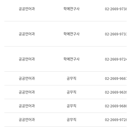
명,
교
공공언어과
학예연구사
02-2669-9738
직
육
위/
연
직
수
급,
과
전
어
공공언어과
학예연구사
02-2669-9733
화,
문
담
연
당
구
업
실
무)
어
공공언어과
학예연구사
02-2669-9724
문
연
구
과
공공언어과
공무직
02-2669-9667
어
문
연
공공언어과
공무직
02-2669-9639
구
과
(사
공공언어과
공무직
02-2669-9680
전
팀)
언
공공언어과
공무직
02-2669-9728
어
정