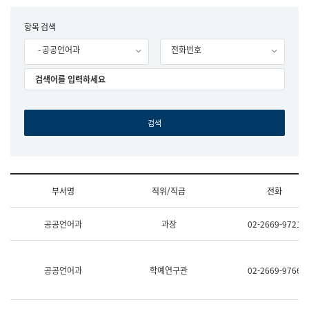
립
국
F
항목 검색
어
o
원
- 공공언어과
전화번호
r
조
m
직
도
국
어
원
원
장
기
획
연
수
부서명
직위/직급
전화
부
기
조
획
공공언어과
과장
02-2669-9721
직
운
및
영
업
과
무
공
공공언어과
학예연구관
02-2669-9766
소
공
개
언
(부
어
서
과