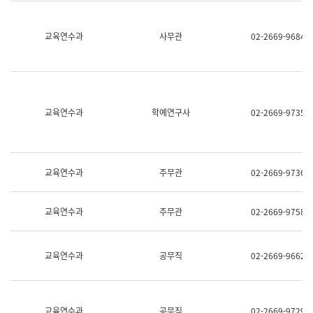
명,
교
직
육
위/
연
교육연수과
사무관
02-2669-9684
직
수
급,
과
전
어
화,
문
담
연
당
구
교육연수과
학예연구사
02-2669-9735
업
실
무)
어
문
연
구
교육연수과
주무관
02-2669-9736
과
어
문
교육연수과
주무관
02-2669-9758
연
구
과
(사
교육연수과
공무직
02-2669-9662
전
팀)
언
어
정
교육연수과
공무직
02-2669-9729