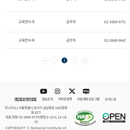
보
과
한
국
교육연수과
공무직
02-2669-9752
어
진
흥
과
교육연수과
공무직
02-2669-9645
수
어
점
자
첫 페이지
이전 페이지
다음 페이지
마지막 페이지
1
진
흥
과
Youtube
Instagram
Twitter
blog
개인정보 처리 방침
정보공개
저작권 정책
무료 배포 프로그램
오시는 길
바로 가기
문체부와 소속기관
우) 07511 서울특별시 강서구 금낭화로 154(방화
동 827)
대표 전화: 02-2669-9775(평일 9~12시, 13~18
시)
COPYRIGHT ⓒ National Institute of