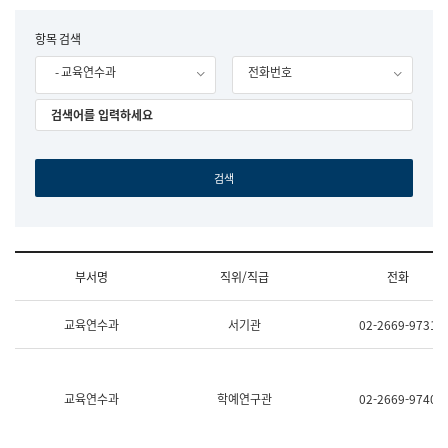
립
국
F
항목 검색
어
o
원
- 교육연수과
전화번호
r
조
m
직
도
국
어
원
원
장
기
획
연
수
부서명
직위/직급
전화
부
기
조
획
교육연수과
서기관
02-2669-9731
직
운
및
영
업
과
무
공
소
공
교육연수과
학예연구관
02-2669-9740
개
언
(부
어
서
과