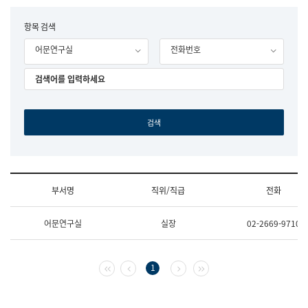
립
국
F
항목 검색
어
o
원
어문연구실
전화번호
r
조
m
직
도
국
어
원
원
장
기
획
연
수
부서명
직위/직급
전화
부
기
조
획
어문연구실
실장
02-2669-9710
직
운
및
영
업
과
무
공
첫 페이지
이전 페이지
다음 페이지
마지막 페이지
1
소
공
개
언
(부
어
서
과