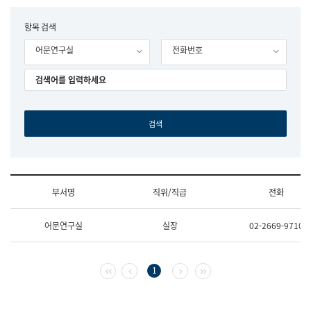
립
국
F
항목 검색
어
o
원
어문연구실
전화번호
r
조
m
직
도
국
어
원
원
장
기
획
연
수
부서명
직위/직급
전화
부
기
조
획
어문연구실
실장
02-2669-9710
직
운
및
영
업
과
무
공
첫 페이지
이전 페이지
다음 페이지
마지막 페이지
1
소
공
개
언
(부
어
서
과