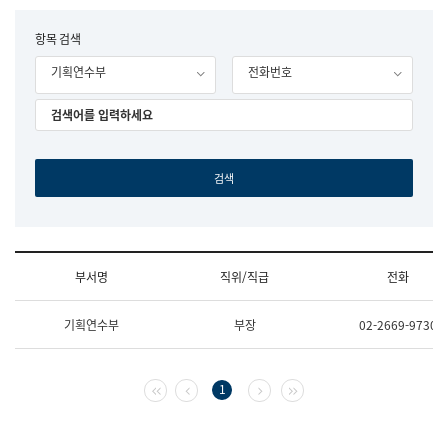
립
국
F
항목 검색
어
o
원
기획연수부
전화번호
r
조
m
직
도
국
어
원
원
장
기
획
연
수
부서명
직위/직급
전화
부
기
조
획
기획연수부
부장
02-2669-9730
직
운
및
영
업
과
무
공
첫 페이지
이전 페이지
다음 페이지
마지막 페이지
1
소
공
개
언
(부
어
서
과