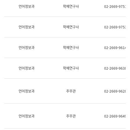
명,
교
언어정보과
학예연구사
02-2669-9751
직
육
위/
연
직
수
급,
과
언어정보과
학예연구사
02-2669-9753
전
어
화,
문
담
연
당
구
언어정보과
학예연구사
02-2669-9614
업
실
무)
어
문
연
언어정보과
학예연구사
02-2669-9638
구
과
어
문
연
언어정보과
주무관
02-2669-9628
구
과
(사
전
팀)
언어정보과
주무관
02-2669-9649
언
어
정