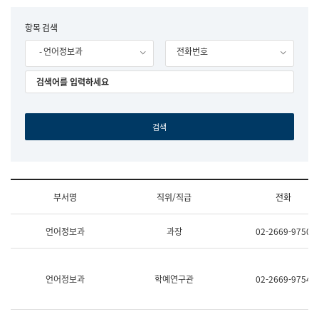
립
국
F
항목 검색
어
o
원
- 언어정보과
전화번호
r
조
m
직
도
국
어
원
원
장
기
획
연
수
부서명
직위/직급
전화
부
기
조
획
언어정보과
과장
02-2669-9750
직
운
및
영
업
과
무
공
언어정보과
학예연구관
02-2669-9754
소
공
개
언
(부
어
서
과