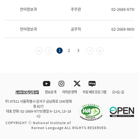
보
과
언어정보과
주무관
02-2669-9759
한
국
어
언어정보과
공무직
02-2669-9650
진
흥
과
수
첫 페이지
이전 페이지
다음 페이지
마지막 페이지
1
2
3
어
점
자
진
흥
과
Youtube
Instagram
Twitter
blog
개인정보 처리 방침
정보공개
저작권 정책
무료 배포 프로그램
오시는 길
바로 가기
문체부와 소속기관
우) 07511 서울특별시 강서구 금낭화로 154(방화
동 827)
대표 전화: 02-2669-9775(평일 9~12시, 13~18
시)
COPYRIGHT ⓒ National Institute of
Korean Language ALL RIGHTS RESERVED.