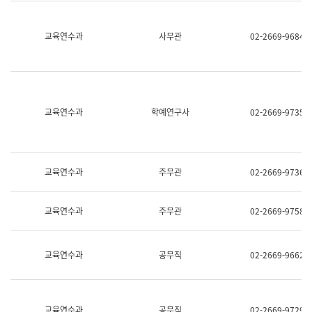
명,
교
직
육
위/
연
교육연수과
사무관
02-2669-9684
직
수
급,
과
전
어
화,
문
담
연
당
구
교육연수과
학예연구사
02-2669-9735
업
실
무)
어
문
연
구
교육연수과
주무관
02-2669-9736
과
어
문
교육연수과
주무관
02-2669-9758
연
구
과
(사
교육연수과
공무직
02-2669-9662
전
팀)
언
어
정
교육연수과
공무직
02-2669-9729