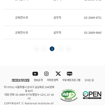
보
과
한
국
교육연수과
공무직
02-2669-9752
어
진
흥
과
교육연수과
공무직
02-2669-9645
수
어
점
자
첫 페이지
이전 페이지
다음 페이지
마지막 페이지
1
진
흥
과
Youtube
Instagram
Twitter
blog
개인정보 처리 방침
정보공개
저작권 정책
무료 배포 프로그램
오시는 길
바로 가기
문체부와 소속기관
우) 07511 서울특별시 강서구 금낭화로 154(방화
동 827)
대표 전화: 02-2669-9775(평일 9~12시, 13~18
시)
COPYRIGHT ⓒ National Institute of