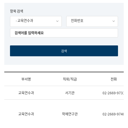
립
국
F
항목 검색
어
o
원
- 교육연수과
전화번호
r
조
m
직
도
국
어
원
원
장
기
획
연
수
부서명
직위/직급
전화
부
기
조
획
교육연수과
서기관
02-2669-9731
직
운
및
영
업
과
무
공
소
공
교육연수과
학예연구관
02-2669-9740
개
언
(부
어
서
과