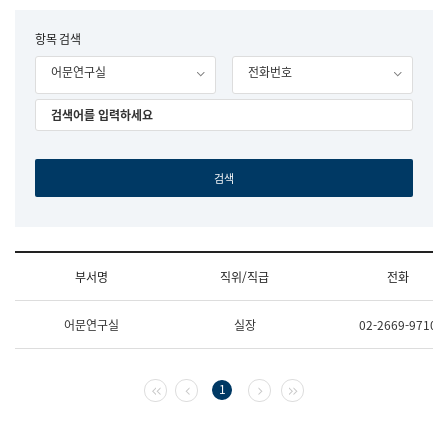
립
국
F
항목 검색
어
o
원
어문연구실
전화번호
r
조
m
직
도
국
어
원
원
장
기
획
연
수
부서명
직위/직급
전화
부
기
조
획
어문연구실
실장
02-2669-9710
직
운
및
영
업
과
무
공
첫 페이지
이전 페이지
다음 페이지
마지막 페이지
1
소
공
개
언
(부
어
서
과