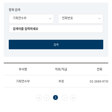
립
국
F
항목 검색
어
o
원
기획연수부
전화번호
r
조
m
직
도
국
어
원
원
장
기
획
연
수
부서명
직위/직급
전화
부
기
조
획
기획연수부
부장
02-2669-9730
직
운
및
영
업
과
무
공
첫 페이지
이전 페이지
다음 페이지
마지막 페이지
1
소
공
개
언
(부
어
서
과