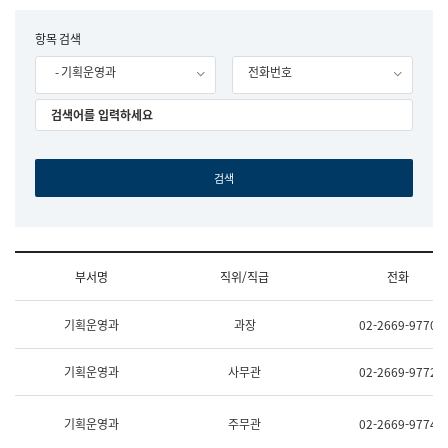
립
국
F
항목 검색
어
o
원
- 기획운영과
전화번호
r
조
m
직
도
국
어
원
원
장
기
획
연
수
부서명
직위/직급
전화
부
기
조
획
기획운영과
과장
02-2669-9770
직
운
및
영
업
과
기획운영과
사무관
02-2669-9772
무
공
소
공
개
언
기획운영과
주무관
02-2669-9774
(부
어
서
과