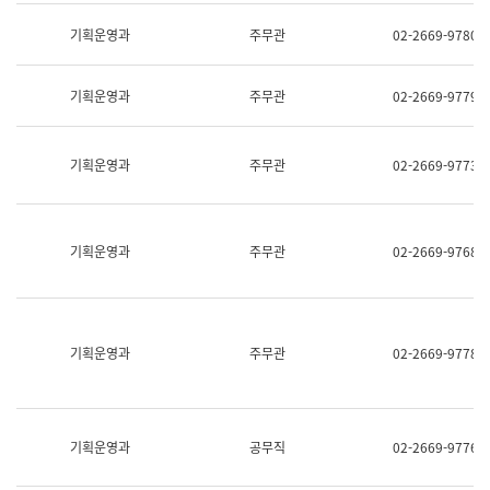
명,
교
직
기획운영과
주무관
02-2669-9780
육
위/
연
직
수
급,
과
기획운영과
주무관
02-2669-9779
전
어
화,
문
담
연
당
기획운영과
주무관
02-2669-9773
구
업
실
무)
어
문
연
기획운영과
주무관
02-2669-9768
구
과
어
문
연
구
기획운영과
주무관
02-2669-9778
과
(사
전
팀)
언
기획운영과
공무직
02-2669-9776
어
정