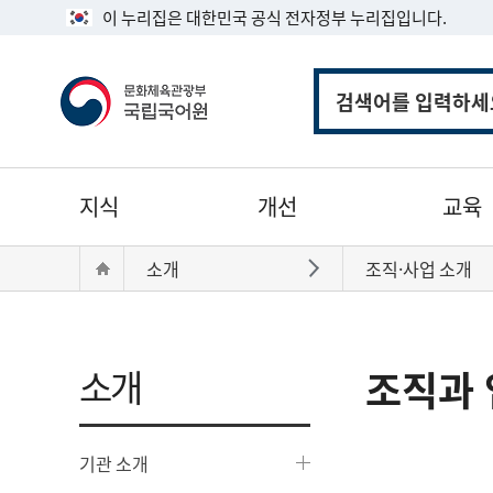
이 누리집은 대한민국 공식 전자정부 누리집입니다.
통
합
검
색
주
지식
개선
교육
메
뉴
현
Home
소개
조직·사업 소개
바로가기
재
위
치:
소개
조직과 
기관 소개