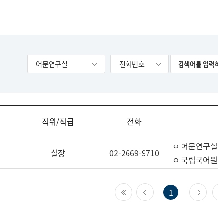
어문연구실
전화번호
직위/직급
전화
ㅇ 어문연구실
실장
02-2669-9710
ㅇ 국립국어원
첫 페이지
이전 페이지
다
1