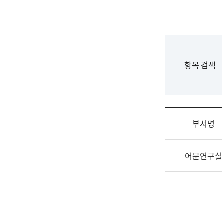
국
립
국
어
원
F
항목 검색
조
o
직
r
도
m
국
어
부서명
원
원
조
장
어문연구실
직
기
및
획
업
연
무
수
소
부
개
기