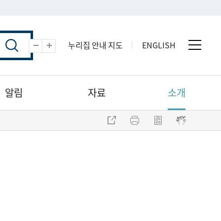
누리집 안내 지도
ENGLISH
전체 
축소
확대
알림
자료
소개
주소 복사
프린트
점자파일 내려받기
점자뷰어 보