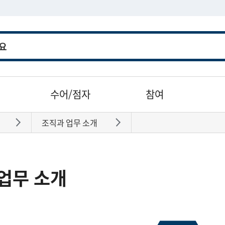
수어/점자
참여
조직과 업무 소개
바로가기
바로가기
업무 소개