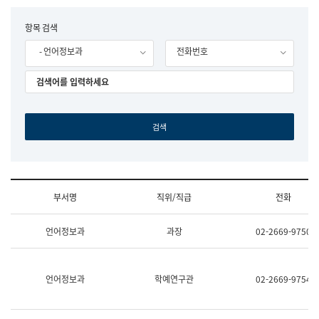
립
국
F
항목 검색
어
o
원
- 언어정보과
전화번호
r
조
m
직
도
국
어
원
원
장
기
획
연
수
부서명
직위/직급
전화
부
기
조
획
언어정보과
과장
02-2669-9750
직
운
및
영
업
과
무
공
언어정보과
학예연구관
02-2669-9754
소
공
개
언
(부
어
서
과