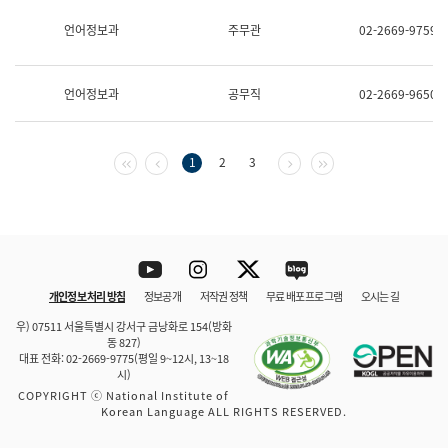
보
과
언어정보과
주무관
02-2669-9759
한
국
어
언어정보과
공무직
02-2669-9650
진
흥
과
수
첫 페이지
이전 페이지
다음 페이지
마지막 페이지
1
2
3
어
점
자
진
흥
과
Youtube
Instagram
Twitter
blog
개인정보 처리 방침
정보공개
저작권 정책
무료 배포 프로그램
오시는 길
바로 가기
문체부와 소속기관
우) 07511 서울특별시 강서구 금낭화로 154(방화
동 827)
대표 전화: 02-2669-9775(평일 9~12시, 13~18
시)
COPYRIGHT ⓒ National Institute of
Korean Language ALL RIGHTS RESERVED.