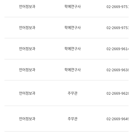
명,
교
언어정보과
학예연구사
02-2669-9751
직
육
위/
연
직
수
급,
과
언어정보과
학예연구사
02-2669-9753
전
어
화,
문
담
연
당
구
언어정보과
학예연구사
02-2669-9614
업
실
무)
어
문
연
언어정보과
학예연구사
02-2669-9638
구
과
어
문
연
언어정보과
주무관
02-2669-9628
구
과
(사
전
팀)
언어정보과
주무관
02-2669-9649
언
어
정