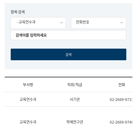
립
국
F
항목 검색
어
o
원
- 교육연수과
전화번호
r
조
m
직
도
국
어
원
원
장
기
획
연
수
부서명
직위/직급
전화
부
기
조
획
교육연수과
서기관
02-2669-9731
직
운
및
영
업
과
무
공
소
공
교육연수과
학예연구관
02-2669-9740
개
언
(부
어
서
과