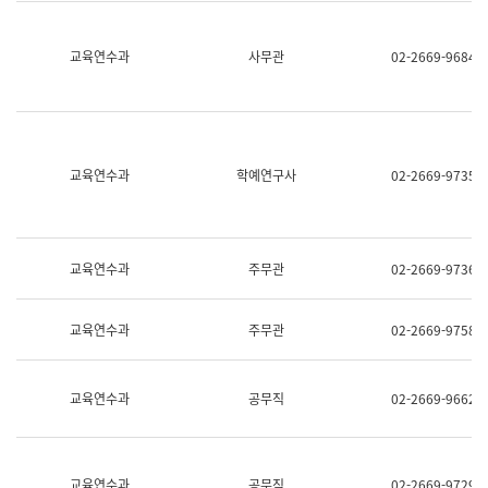
명,
교
직
육
위/
연
교육연수과
사무관
02-2669-9684
직
수
급,
과
전
어
화,
문
담
연
당
구
교육연수과
학예연구사
02-2669-9735
업
실
무)
어
문
연
구
교육연수과
주무관
02-2669-9736
과
어
문
교육연수과
주무관
02-2669-9758
연
구
과
(사
교육연수과
공무직
02-2669-9662
전
팀)
언
어
정
교육연수과
공무직
02-2669-9729