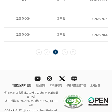
보
과
한
국
교육연수과
공무직
02-2669-9752
어
진
흥
과
교육연수과
공무직
02-2669-9645
수
어
점
자
첫 페이지
이전 페이지
다음 페이지
마지막 페이지
1
진
흥
과
Youtube
Instagram
Twitter
blog
개인정보 처리 방침
정보공개
저작권 정책
무료 배포 프로그램
오시는 길
바로 가기
문체부와 소속기관
우) 07511 서울특별시 강서구 금낭화로 154(방화
동 827)
대표 전화: 02-2669-9775(평일 9~12시, 13~18
시)
COPYRIGHT ⓒ National Institute of