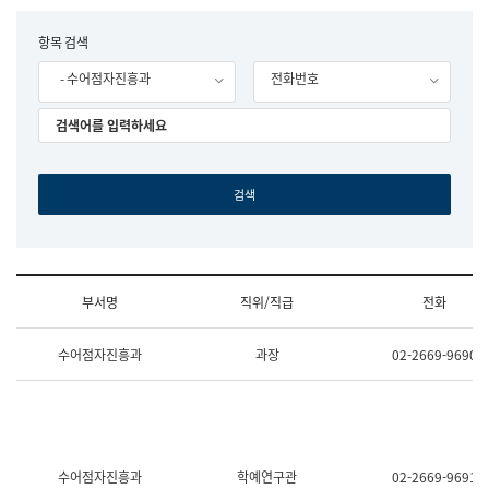
립
국
F
항목 검색
어
o
원
- 수어점자진흥과
전화번호
r
조
m
직
도
국
어
원
원
장
기
획
연
수
부서명
직위/직급
전화
부
기
조
획
수어점자진흥과
과장
02-2669-9690
직
운
및
영
업
과
무
공
소
공
개
언
(부
어
수어점자진흥과
학예연구관
02-2669-9691
서
과