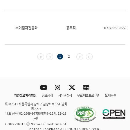
수어점자진흥과
공무직
02-2669-9661
첫 페이지
이전 페이지
다음 페이지
마지막 페이지
1
2
Youtube
Instagram
Twitter
blog
개인정보 처리 방침
정보공개
저작권 정책
무료 배포 프로그램
오시는 길
바로 가기
문체부와 소속기관
우) 07511 서울특별시 강서구 금낭화로 154(방화
동 827)
대표 전화: 02-2669-9775(평일 9~12시, 13~18
시)
COPYRIGHT ⓒ National Institute of
Korean Language ALL RIGHTS RESERVED.