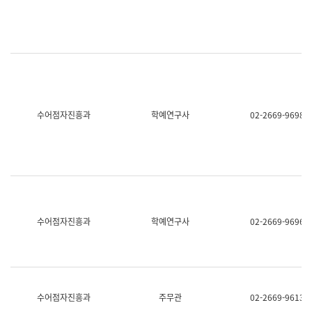
명,
교
직
육
위/
연
직
수
급,
과
전
어
화,
문
담
연
당
구
수어점자진흥과
학예연구사
02-2669-9698
업
실
무)
어
문
연
구
과
어
문
연
수어점자진흥과
학예연구사
02-2669-9696
구
과
(사
전
팀)
언
어
수어점자진흥과
주무관
02-2669-9613
정