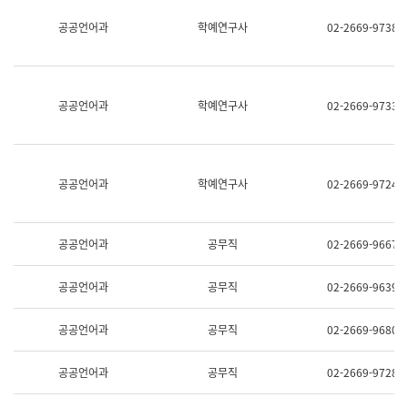
명,
교
공공언어과
학예연구사
02-2669-9738
직
육
위/
연
직
수
급,
과
전
어
공공언어과
학예연구사
02-2669-9733
화,
문
담
연
당
구
업
실
무)
어
공공언어과
학예연구사
02-2669-9724
문
연
구
과
공공언어과
공무직
02-2669-9667
어
문
연
공공언어과
공무직
02-2669-9639
구
과
(사
공공언어과
공무직
02-2669-9680
전
팀)
언
공공언어과
공무직
02-2669-9728
어
정