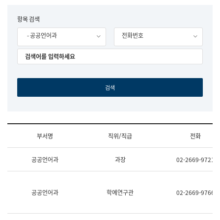
립
국
F
항목 검색
어
o
원
- 공공언어과
전화번호
r
조
m
직
도
국
어
원
원
장
기
획
연
수
부서명
직위/직급
전화
부
기
조
획
공공언어과
과장
02-2669-9721
직
운
및
영
업
과
무
공
공공언어과
학예연구관
02-2669-9766
소
공
개
언
(부
어
서
과