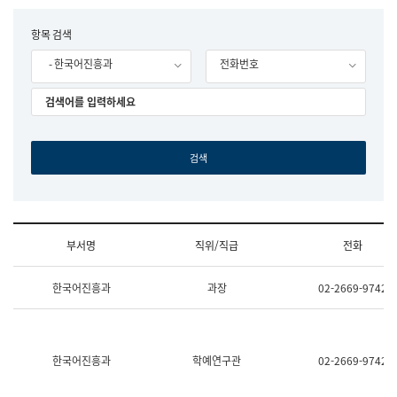
립
국
F
항목 검색
어
o
원
- 한국어진흥과
전화번호
r
조
m
직
도
국
어
원
원
장
기
획
연
수
부서명
직위/직급
전화
부
기
조
획
한국어진흥과
과장
02-2669-9742
직
운
및
영
업
과
무
공
소
공
한국어진흥과
학예연구관
02-2669-9742
개
언
(부
어
서
과