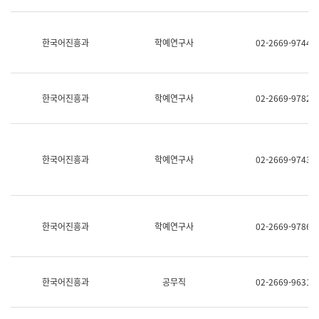
명,
교
직
육
위/
연
한국어진흥과
학예연구사
02-2669-9744
직
수
급,
과
전
어
화,
문
담
연
한국어진흥과
학예연구사
02-2669-9782
당
구
업
실
무)
어
문
연
한국어진흥과
학예연구사
02-2669-9743
구
과
어
문
연
한국어진흥과
학예연구사
02-2669-9786
구
과
(사
전
팀)
한국어진흥과
공무직
02-2669-9631
언
어
정