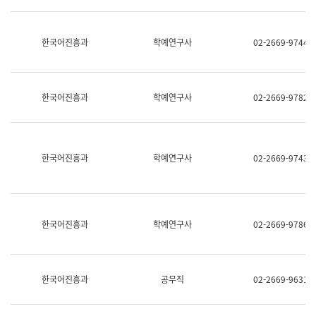
명,
교
직
육
위/
연
한국어진흥과
학예연구사
02-2669-9744
직
수
급,
과
전
어
화,
문
담
연
한국어진흥과
학예연구사
02-2669-9782
당
구
업
실
무)
어
문
연
한국어진흥과
학예연구사
02-2669-9743
구
과
어
문
연
한국어진흥과
학예연구사
02-2669-9786
구
과
(사
전
팀)
한국어진흥과
공무직
02-2669-9631
언
어
정