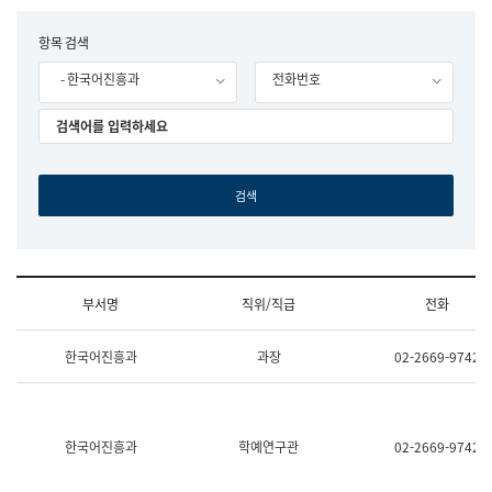
립
국
F
항목 검색
어
o
원
- 한국어진흥과
전화번호
r
조
m
직
도
국
어
원
원
장
기
획
연
수
부서명
직위/직급
전화
부
기
조
획
한국어진흥과
과장
02-2669-9742
직
운
및
영
업
과
무
공
소
공
한국어진흥과
학예연구관
02-2669-9742
개
언
(부
어
서
과