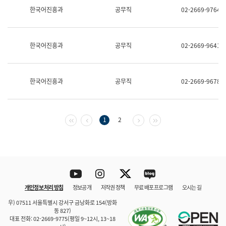
보
한국어진흥과
공무직
02-2669-9764
과
한
국
어
한국어진흥과
공무직
02-2669-9641
진
흥
과
수
한국어진흥과
공무직
02-2669-9678
어
점
자
진
흥
첫 페이지
이전 페이지
다음 페이지
마지막 페이지
1
2
과
Youtube
Instagram
Twitter
blog
개인정보 처리 방침
정보공개
저작권 정책
무료 배포 프로그램
오시는 길
바로 가기
문체부와 소속기관
우) 07511 서울특별시 강서구 금낭화로 154(방화
동 827)
대표 전화: 02-2669-9775(평일 9~12시, 13~18