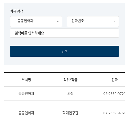
립
국
F
항목 검색
어
o
원
- 공공언어과
전화번호
r
조
m
직
도
국
어
원
원
장
기
획
연
수
부서명
직위/직급
전화
부
기
조
획
공공언어과
과장
02-2669-9721
직
운
및
영
업
과
무
공
공공언어과
학예연구관
02-2669-9766
소
공
개
언
(부
어
서
과