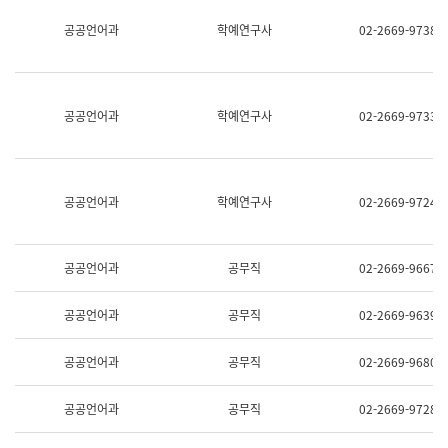
명,
교
공공언어과
학예연구사
02-2669-9738
직
육
위/
연
직
수
급,
과
전
어
공공언어과
학예연구사
02-2669-9733
화,
문
담
연
당
구
업
실
무)
어
공공언어과
학예연구사
02-2669-9724
문
연
구
과
공공언어과
공무직
02-2669-9667
어
문
연
공공언어과
공무직
02-2669-9639
구
과
(사
공공언어과
공무직
02-2669-9680
전
팀)
언
공공언어과
공무직
02-2669-9728
어
정