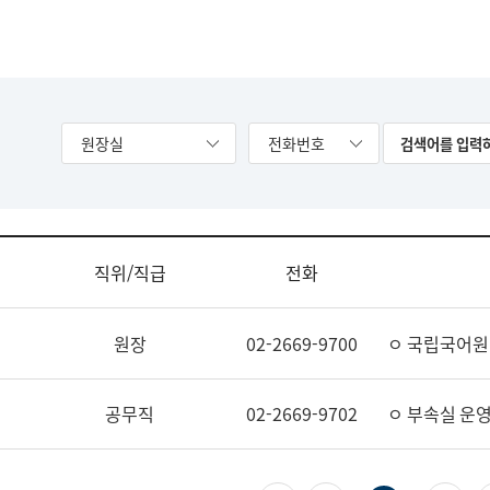
원장실
전화번호
직위/직급
전화
원장
02-2669-9700
ㅇ 국립국어원
공무직
02-2669-9702
ㅇ 부속실 운