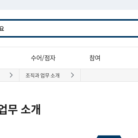
수어/점자
참여
조직과 업무 소개
바로가기
바로가기
업무 소개