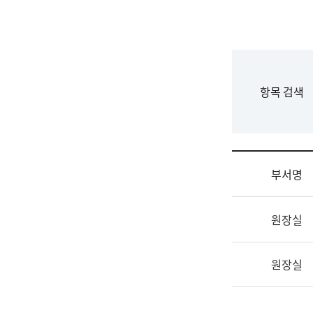
국
립
국
어
원
F
항목 검색
조
o
직
r
도
m
국
어
부서명
원
원
조
장
원장실
직
기
및
획
업
연
원장실
무
수
소
부
개
기