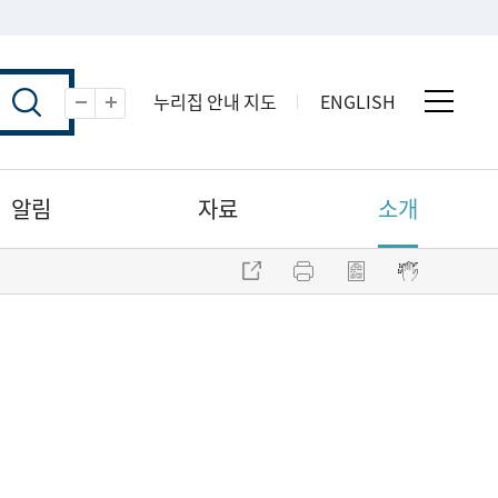
누리집 안내 지도
ENGLISH
전체 
축소
확대
알림
자료
소개
주소 복사
프린트
점자파일 내려받기
점자뷰어 보