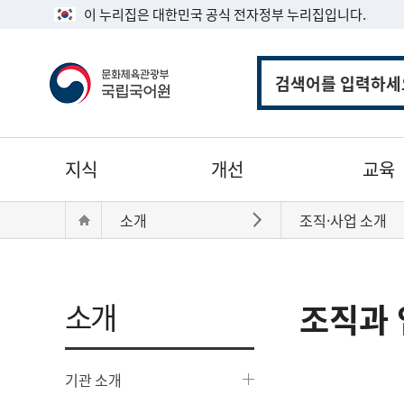
이 누리집은 대한민국 공식 전자정부 누리집입니다.
통
합
검
색
주
지식
개선
교육
메
뉴
현
Home
소개
조직·사업 소개
바로가기
재
위
치:
소개
조직과 
기관 소개