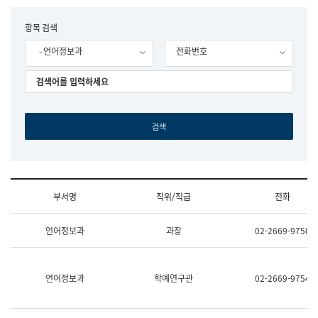
립
국
F
항목 검색
어
o
원
- 언어정보과
전화번호
r
조
m
직
도
국
어
원
원
장
기
획
연
수
부서명
직위/직급
전화
부
기
조
획
언어정보과
과장
02-2669-9750
직
운
및
영
업
과
무
공
언어정보과
학예연구관
02-2669-9754
소
공
개
언
(부
어
서
과