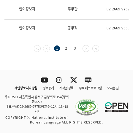
보
과
언어정보과
주무관
02-2669-9759
한
국
어
언어정보과
공무직
02-2669-9650
진
흥
과
수
첫 페이지
이전 페이지
다음 페이지
마지막 페이지
1
2
3
어
점
자
진
흥
과
Youtube
Instagram
Twitter
blog
개인정보 처리 방침
정보공개
저작권 정책
무료 배포 프로그램
오시는 길
바로 가기
문체부와 소속기관
우) 07511 서울특별시 강서구 금낭화로 154(방화
동 827)
대표 전화: 02-2669-9775(평일 9~12시, 13~18
시)
COPYRIGHT ⓒ National Institute of
Korean Language ALL RIGHTS RESERVED.