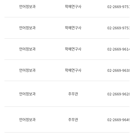
명,
교
언어정보과
학예연구사
02-2669-9751
직
육
위/
연
직
수
급,
과
언어정보과
학예연구사
02-2669-9753
전
어
화,
문
담
연
당
구
언어정보과
학예연구사
02-2669-9614
업
실
무)
어
문
연
언어정보과
학예연구사
02-2669-9638
구
과
어
문
연
언어정보과
주무관
02-2669-9628
구
과
(사
전
팀)
언어정보과
주무관
02-2669-9649
언
어
정