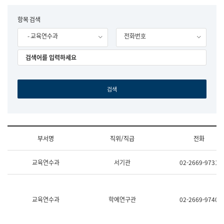
립
국
F
항목 검색
어
o
원
- 교육연수과
전화번호
r
조
m
직
도
국
어
원
원
장
기
획
연
수
부서명
직위/직급
전화
부
기
조
획
교육연수과
서기관
02-2669-9731
직
운
및
영
업
과
무
공
소
공
교육연수과
학예연구관
02-2669-9740
개
언
(부
어
서
과