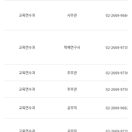
명,
교
직
육
위/
연
교육연수과
사무관
02-2669-9684
직
수
급,
과
전
어
화,
문
담
연
당
구
교육연수과
학예연구사
02-2669-9735
업
실
무)
어
문
연
구
교육연수과
주무관
02-2669-9736
과
어
문
교육연수과
주무관
02-2669-9758
연
구
과
(사
교육연수과
공무직
02-2669-9662
전
팀)
언
어
정
교육연수과
공무직
02-2669-9729