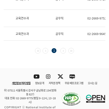
보
과
한
국
교육연수과
공무직
02-2669-9752
어
진
흥
과
교육연수과
공무직
02-2669-9645
수
어
점
자
첫 페이지
이전 페이지
다음 페이지
마지막 페이지
1
진
흥
과
Youtube
Instagram
Twitter
blog
개인정보 처리 방침
정보공개
저작권 정책
무료 배포 프로그램
오시는 길
바로 가기
문체부와 소속기관
우) 07511 서울특별시 강서구 금낭화로 154(방화
동 827)
대표 전화: 02-2669-9775(평일 9~12시, 13~18
시)
COPYRIGHT ⓒ National Institute of